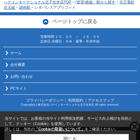
ハナインターナショナル北千住本店TOP
>
(賃貸)路線・駅から探す
>
京王電鉄
京王線
>
調布駅
>
レオパレスアプリコット
ページトップに戻る
営業時間:１０：００ ～ １８：００
定休日:水曜日・ＧＷ・夏季・年末年始
ホーム
会社概要
お問い合わせ
PCサイト
プライバシーポリシー
利用規約
｜アクセスマップ
｜
Copyright(c) 株式会社ハナインターナショナル北千住本店 All rights reserved.
当サイトでは、お客様の当サイト利用状況把握、サービス向上検討を目的と
して、クッキー（Cookie）を使用しています。
詳しくは、当社の
「Cookieの取扱いについて」
をご確認ください。
こちらの物件をご覧の方に
お勧めな物件
はこちら
閉じる