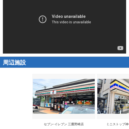
周辺施設
セブン‐イレブン 三鷹野崎店
ミニストップ神