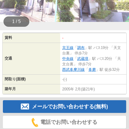
1 / 5
賃料
-
京王線
「
調布
」駅 バス19分 「天文
台裏」 停歩7分
交通
中央線
「
武蔵境
」駅 バス20分 「天
文台裏」 停歩7分
西武多摩川線
「
多磨
」駅 徒歩32分
間取り(面積)
-(-)
築年月
2005年 2月(築21年)
メールでお問い合わせする(無料)
電話でお問い合わせする