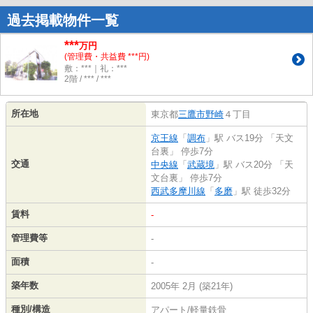
過去掲載物件一覧
***
万円
(管理費・共益費 ***円)
敷：***｜礼：***
2階 / *** / ***
所在地
東京都
三鷹市
野崎
４丁目
京王線
「
調布
」駅 バス19分 「天文
台裏」 停歩7分
交通
中央線
「
武蔵境
」駅 バス20分 「天
文台裏」 停歩7分
西武多摩川線
「
多磨
」駅 徒歩32分
賃料
-
管理費等
-
面積
-
築年数
2005年 2月 (築21年)
種別/構造
アパート/軽量鉄骨