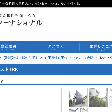
仲介手数料最大無料のハナインターナショナル北千住本店
>
(賃貸)路線・駅から探す
>
京王電鉄京王線
>
つつじヶ丘駅
>
レオネク
ストTRK
RY