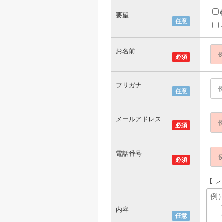
要望
任意
お名前
必須
フリガナ
任意
メールアドレス
必須
電話番号
必須
【 
内容
任意