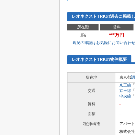
レオネクストTRKの過去に掲載
所在階
賃料
***万円
1階
現況の確認はお気軽にお問い合わ
レオネクストTRKの物件概要
所在地
東京都
調
京王線
「
交通
京王線
「
中央線
「
賃料
-
面積
-
種別/構造
アパート 
株式会社