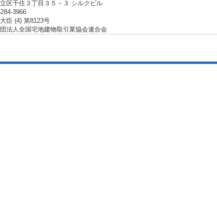
立区千住３丁目３５－３ シルクビル
5284-3966
臣 (4) 第8123号
団法人全国宅地建物取引業協会連合会