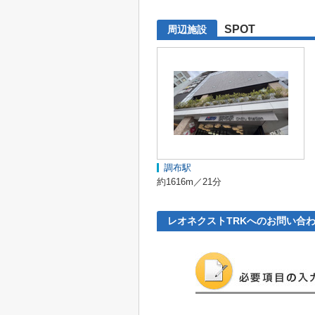
SPOT
周辺施設
調布駅
約1616m／21分
レオネクストTRKへのお問い合