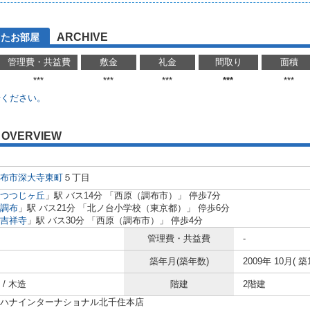
ARCHIVE
したお部屋
管理費・共益費
敷金
礼金
間取り
面積
***
***
***
***
***
せください。
OVERVIEW
布市
深大寺東町
５丁目
つつじヶ丘
」駅 バス14分 「西原（調布市）」 停歩7分
調布
」駅 バス21分 「北ノ台小学校（東京都）」 停歩6分
吉祥寺
」駅 バス30分 「西原（調布市）」 停歩4分
管理費・共益費
-
築年月(築年数)
2009年 10月( 築
/ 木造
階建
2階建
ハナインターナショナル北千住本店