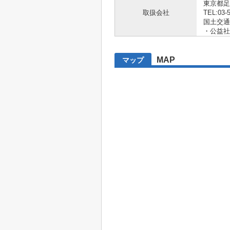
東京都足
取扱会社
TEL:03-
国土交通大
・公益社
MAP
マップ