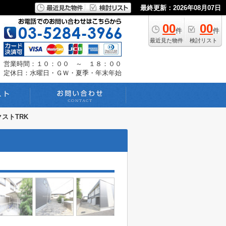
最終更新：2026年08月07日
00
00
件
件
最近見た物件
検討リスト
営業時間：１０：００ ～ １８：００
定休日：水曜日・ＧＷ・夏季・年末年始
ストTRK