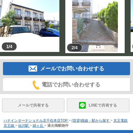
1/4
2/4
メールでお問い合わせする
電話でお問い合わせする
メールで共有する
LINEで共有する
ハナインターナショナル北千住本店TOP
>
(賃貸)路線・駅から探す
>
京王電鉄
京王線
>
仙川駅
>
緑ヶ丘
>
過去掲載物件