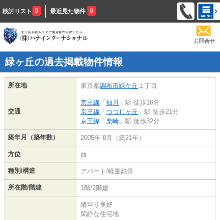
0
0
検討リスト
最近見た物件
お問合せ
緑ヶ丘の過去掲載物件情報
所在地
東京都
調布市
緑ケ丘
１丁目
京王線
「
仙川
」駅 徒歩16分
交通
京王線
「
つつじヶ丘
」駅 徒歩21分
京王線
「
柴崎
」駅 徒歩32分
築年月（築年数）
2005年 8月（築21年）
方位
西
種別/構造
アパート/軽量鉄骨
所在階/階建
1階/2階建
陽当り良好
閑静な住宅地