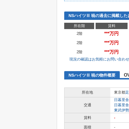
NSハイツⅢ 暁の過去に掲載した
所在階
賃料
***万円
2階
***万円
2階
***万円
2階
現況の確認はお気軽にお問い合わ
O
NSハイツⅢ 暁の物件概要
所在地
東京都
足
日暮里舎
交通
日暮里舎
東武伊勢
賃料
-
面積
-