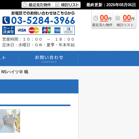
最終更新：2026年08月06日
00
00
件
件
最近見た物件
検討リスト
営業時間：１０：００ ～ １８：００
定休日：水曜日・ＧＷ・夏季・年末年始
NSハイツⅢ 暁