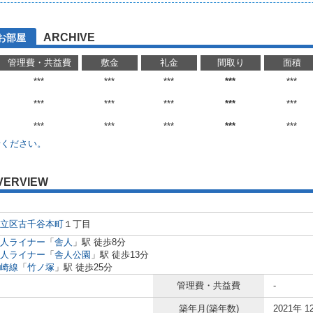
ARCHIVE
お部屋
管理費・共益費
敷金
礼金
間取り
面積
***
***
***
***
***
***
***
***
***
***
***
***
***
***
***
せください。
VERVIEW
立区
古千谷本町
１丁目
人ライナー
「
舎人
」駅 徒歩8分
人ライナー
「
舎人公園
」駅 徒歩13分
崎線
「
竹ノ塚
」駅 徒歩25分
管理費・共益費
-
築年月(築年数)
2021年 1