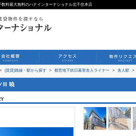
介手数料最大無料のハナインターナショナル北千住本店
>
(賃貸)路線・駅から探す
>
都営地下鉄日暮里舎人ライナー
>
舎人駅
>
Ⅲ 暁
RY