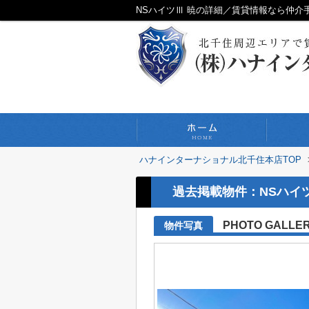
NSハイツⅢ 暁の詳細／賃貸情報なら仲
ハナインターナショナル北千住本店TOP
過去掲載物件：NSハイツ
PHOTO GALLE
物件写真