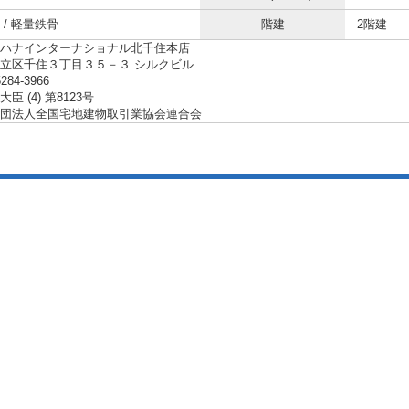
 / 軽量鉄骨
階建
2階建
ハナインターナショナル北千住本店
立区千住３丁目３５－３ シルクビル
5284-3966
臣 (4) 第8123号
団法人全国宅地建物取引業協会連合会