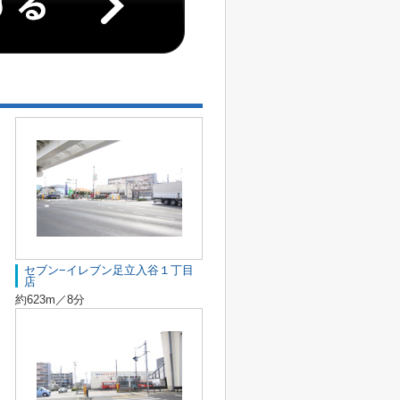
セブン−イレブン足立入谷１丁目
店
約623m／8分