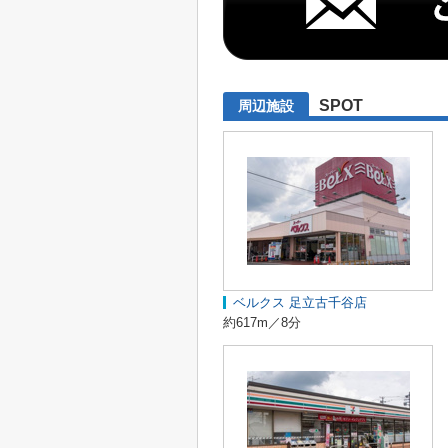
SPOT
周辺施設
ベルクス 足立古千谷店
約617m／8分