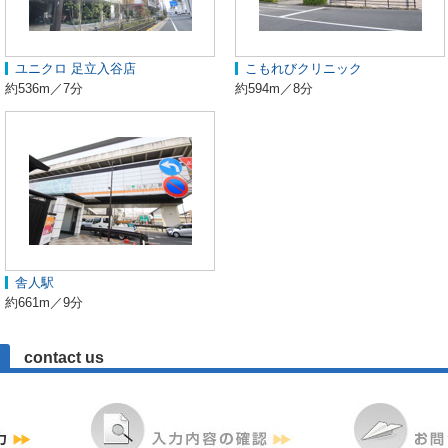
ユニクロ 足立入谷店
こもれびクリニック
約536m／7分
約594m／8分
舎人駅
約661m／9分
contact us