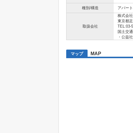
種別/構造
アパート
株式会社
東京都足
取扱会社
TEL:03-
国土交通大
・公益社
MAP
マップ