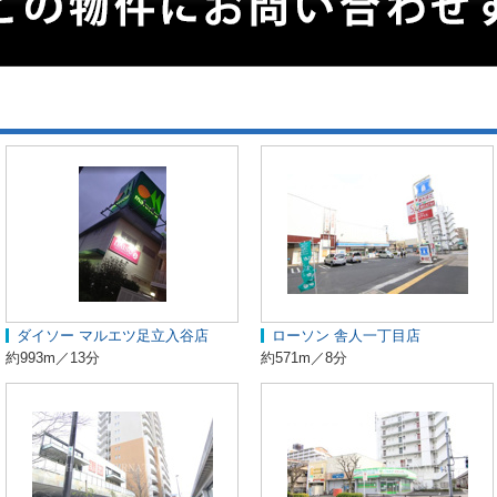
ダイソー マルエツ足立入谷店
ローソン 舎人一丁目店
約993m／13分
約571m／8分