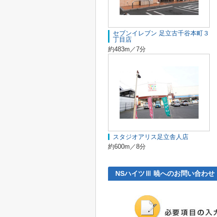
セブンイレブン 足立古千谷本町３
丁目店
約483m／7分
スタジオアリス足立舎人店
約600m／8分
NSハイツⅢ 暁へのお問い合わせ