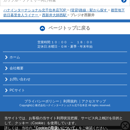
カップル・ファミリー向け特集
ハナインターナショナル北千住本店TOP
>
(賃貸)路線・駅から探す
>
都営地下
鉄日暮里舎人ライナー
>
西新井大師西駅
>
プレジオ西新井
ページトップに戻る
営業時間:１０：００ ～ １８：００
定休日:水曜日・ＧＷ・夏季・年末年始
ホーム
会社概要
お問い合わせ
PCサイト
プライバシーポリシー
利用規約
｜アクセスマップ
｜
Copyright(c) 株式会社ハナインターナショナル北千住本店 All rights reserved.
当サイトでは、お客様の当サイト利用状況把握、サービス向上検討を目的と
して、クッキー（Cookie）を使用しています。
詳しくは、当社の
「Cookieの取扱いについて」
をご確認ください。