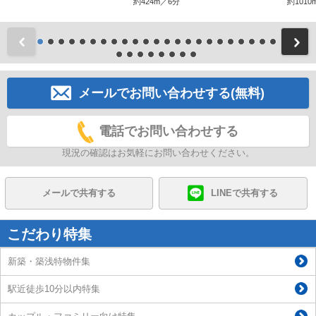
約424m／6分
約1010
前
メールでお問い合わせする(無料)
電話でお問い合わせする
現況の確認はお気軽にお問い合わせください。
メールで共有する
LINEで共有する
こだわり特集
新築・築浅特物件集
駅近徒歩10分以内特集