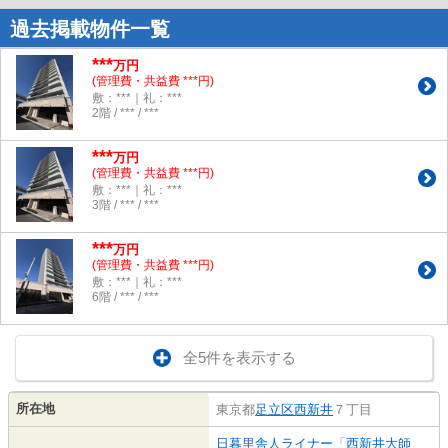
過去掲載物件一覧
***
万円
(管理費・共益費 ***円)
敷：***｜礼：***
2階 / *** / ***
***
万円
(管理費・共益費 ***円)
敷：***｜礼：***
3階 / *** / ***
***
万円
(管理費・共益費 ***円)
敷：***｜礼：***
6階 / *** / ***
全5件を表示する
所在地
東京都
足立区
西新井
７丁目
日暮里舎人ライナー
「
西新井大師