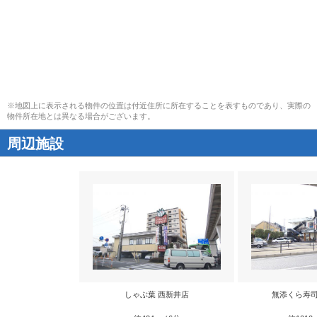
※地図上に表示される物件の位置は付近住所に所在することを表すものであり、実際の
物件所在地とは異なる場合がございます。
周辺施設
しゃぶ葉 西新井店
無添くら寿司