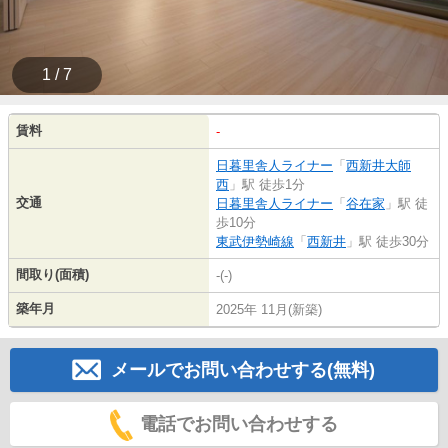
1 / 7
賃料
-
日暮里舎人ライナー
「
西新井大師
西
」駅 徒歩1分
交通
日暮里舎人ライナー
「
谷在家
」駅 徒
歩10分
東武伊勢崎線
「
西新井
」駅 徒歩30分
間取り(面積)
-(-)
築年月
2025年 11月(新築)
メールでお問い合わせする(無料)
電話でお問い合わせする