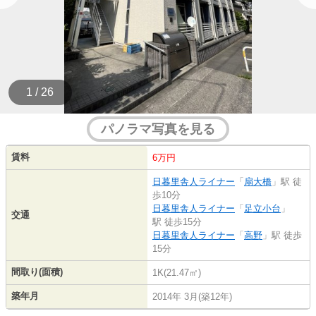
1 / 26
パノラマ写真を見る
賃料
6万円
日暮里舎人ライナー
「
扇大橋
」駅 徒
歩10分
日暮里舎人ライナー
「
足立小台
」
交通
駅 徒歩15分
日暮里舎人ライナー
「
高野
」駅 徒歩
15分
間取り(面積)
1K(21.47㎡)
築年月
2014年 3月(築12年)