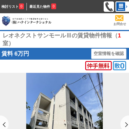
0
0
検討リスト
最近見た物件
お問合せ
レオネクストサンモールⅢの賃貸物件情報（
1
室）
賃料
6万円
空室情報を確認