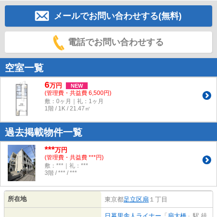
メールでお問い合わせする(無料)
電話でお問い合わせする
空室一覧
6
万
円
NEW
(管理費・共益費 6,500円)
敷：0ヶ月｜礼：1ヶ月
1階 / 1K / 21.47㎡
過去掲載物件一覧
***
万円
(管理費・共益費 ***円)
敷：***｜礼：***
3階 / *** / ***
所在地
東京都
足立区
扇
１丁目
日暮里舎人ライナー
「
扇大橋
」駅 徒