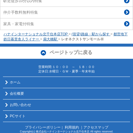
駅近徒歩10分以内特集
仲介手数料無料特集
家具・家電付特集
ハナインターナショナル北千住本店TOP
>
(賃貸)路線・駅から探す
>
都営地下
鉄日暮里舎人ライナー
>
扇大橋駅
>
レオネクストサンモールⅢ
ページトップに戻る
営業時間:１０：００ ～ １８：００
定休日:水曜日・ＧＷ・夏季・年末年始
ホーム
会社概要
お問い合わせ
PCサイト
プライバシーポリシー
利用規約
｜アクセスマップ
｜
Copyright(c) 株式会社ハナインターナショナル北千住本店 All rights reserved.