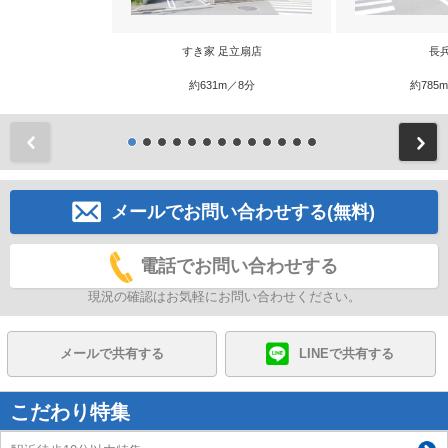
すき家 足立扇店
長
約631m／8分
約785
前
メールでお問い合わせする(無料)
電話でお問い合わせする
現況の確認はお気軽にお問い合わせください。
メールで共有する
LINEで共有する
こだわり特集