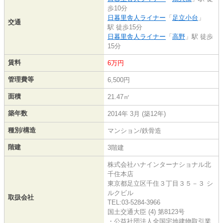
歩10分
日暮里舎人ライナー
「
足立小台
」
交通
駅 徒歩15分
日暮里舎人ライナー
「
高野
」駅 徒歩
15分
賃料
6万円
管理費等
6,500円
面積
21.47㎡
築年数
2014年 3月 (築12年)
種別/構造
マンション/鉄骨造
階建
3階建
株式会社ハナインターナショナル北
千住本店
東京都足立区千住３丁目３５－３ シ
ルクビル
取扱会社
TEL:03-5284-3966
国土交通大臣 (4) 第8123号
・公益社団法人全国宅地建物取引業