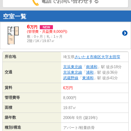
電話でお問い合わせする
空室一覧
6
万
円
NEW
(管理費・共益費 8,000円)
敷：0ヶ月｜礼：1ヶ月
2階 / 1K / 19.87㎡
所在地
埼玉県
さいたま市南区
大字太田窪
京浜東北線
「
南浦和
」駅 徒歩18分
交通
京浜東北線
「
浦和
」駅 徒歩36分
武蔵野線
「
東浦和
」駅 徒歩41分
賃料
6万円
管理費等
8,000円
面積
19.87㎡
築年数
2006年 9月 (築19年)
種別/構造
アパート/軽量鉄骨