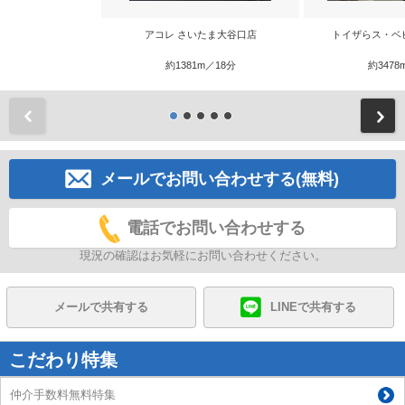
アコレ さいたま大谷口店
トイザらス・ベ
約1381m／18分
約3478
前
メールでお問い合わせする(無料)
電話でお問い合わせする
現況の確認はお気軽にお問い合わせください。
メールで共有する
LINEで共有する
こだわり特集
仲介手数料無料特集