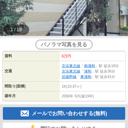
1 / 19
パノラマ写真を見る
賃料
6万円
京浜東北線
「
南浦和
」駅 徒歩18分
交通
京浜東北線
「
浦和
」駅 徒歩36分
武蔵野線
「
東浦和
」駅 徒歩41分
間取り(面積)
1K(19.87㎡)
築年月
2006年 9月(築19年)
メールでお問い合わせする(無料)