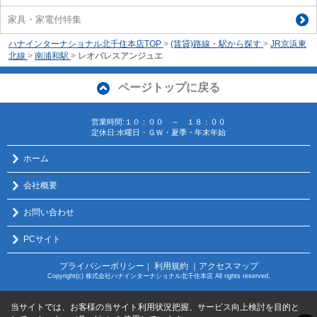
家具・家電付特集
ハナインターナショナル北千住本店TOP
>
(賃貸)路線・駅から探す
>
JR京浜東
北線
>
南浦和駅
>
レオパレスアンジュエ
ページトップに戻る
営業時間:１０：００ ～ １８：００
定休日:水曜日・ＧＷ・夏季・年末年始
ホーム
会社概要
お問い合わせ
PCサイト
プライバシーポリシー
利用規約
｜アクセスマップ
｜
Copyright(c) 株式会社ハナインターナショナル北千住本店 All rights reserved.
当サイトでは、お客様の当サイト利用状況把握、サービス向上検討を目的と