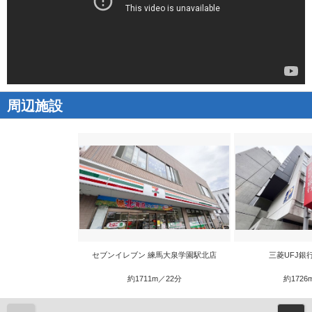
周辺施設
セブンイレブン 練馬大泉学園駅北店
三菱UFJ銀
約1711m／22分
約1726