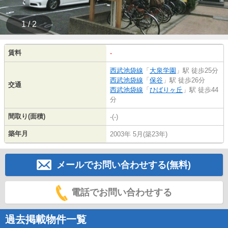
1 / 2
賃料
-
西武池袋線
「
大泉学園
」駅 徒歩25分
西武池袋線
「
保谷
」駅 徒歩26分
交通
西武池袋線
「
ひばりヶ丘
」駅 徒歩44
分
間取り(面積)
-(-)
築年月
2003年 5月(築23年)
メールでお問い合わせする(無料)
電話でお問い合わせする
過去掲載物件一覧