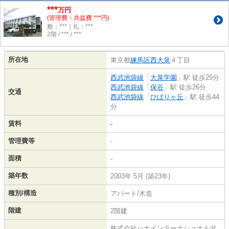
***
万円
(管理費・共益費 ***円)
敷：***｜礼：***
2階 / *** / ***
所在地
東京都
練馬区
西大泉
４丁目
西武池袋線
「
大泉学園
」駅 徒歩25分
西武池袋線
「
保谷
」駅 徒歩26分
交通
西武池袋線
「
ひばりヶ丘
」駅 徒歩44
分
賃料
-
管理費等
-
面積
-
築年数
2003年 5月 (築23年)
種別/構造
アパート/木造
階建
2階建
株式会社ハナインターナショナル北