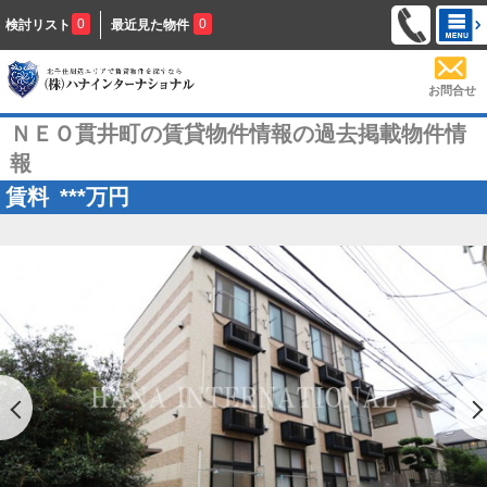
0
0
検討リスト
最近見た物件
お問合せ
ＮＥＯ貫井町の賃貸物件情報の過去掲載物件情
報
賃料
***
万円