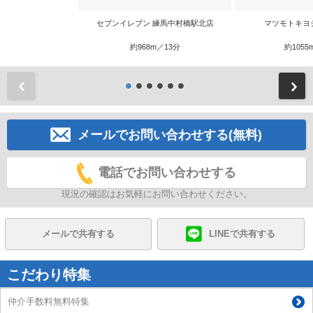
セブンイレブン 練馬中村橋駅北店
マツモトキヨ
約968m／13分
約1055
前
メールでお問い合わせする(無料)
電話でお問い合わせする
現況の確認はお気軽にお問い合わせください。
メールで共有する
LINEで共有する
こだわり特集
仲介手数料無料特集