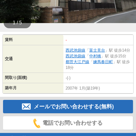
1 / 5
賃料
-
西武池袋線
「
富士見台
」駅 徒歩14分
西武池袋線
「
中村橋
」駅 徒歩15分
交通
都営大江戸線
「
練馬春日町
」駅 徒歩
18分
間取り(面積)
-(-)
築年月
2007年 1月(築19年)
メールでお問い合わせする(無料)
電話でお問い合わせする