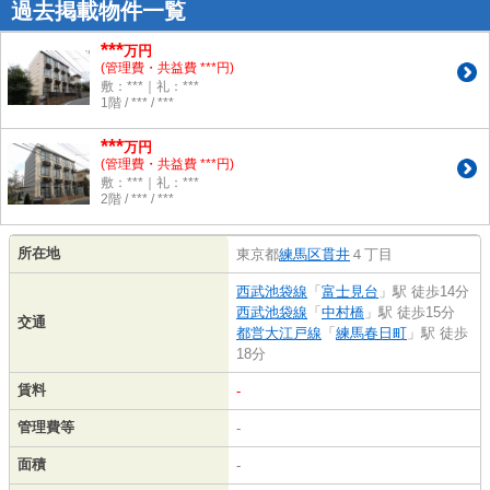
過去掲載物件一覧
***
万円
(管理費・共益費 ***円)
敷：***｜礼：***
1階 / *** / ***
***
万円
(管理費・共益費 ***円)
敷：***｜礼：***
2階 / *** / ***
所在地
東京都
練馬区
貫井
４丁目
西武池袋線
「
富士見台
」駅 徒歩14分
西武池袋線
「
中村橋
」駅 徒歩15分
交通
都営大江戸線
「
練馬春日町
」駅 徒歩
18分
賃料
-
管理費等
-
面積
-