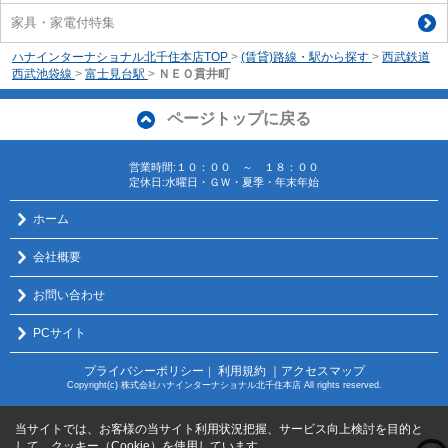
家具・家電付特集
ハナインターナショナル北千住本店TOP
>
(賃貸)路線・駅から探す
>
西武鉄道
西武池袋線
>
富士見台駅
>
ＮＥＯ貫井町
ページトップに戻る
営業時間:１０：００ ～ １８：００
定休日:水曜日・ＧＷ・夏季・年末年始
ホーム
会社概要
お問い合わせ
PCサイト
プライバシーポリシー
利用規約
｜アクセスマップ
｜
Copyright(c) 株式会社ハナインターナショナル北千住本店 All rights reserved.
当サイトでは、お客様の当サイト利用状況把握、サービス向上検討を目的と
して、クッキー（Cookie）を使用しています。