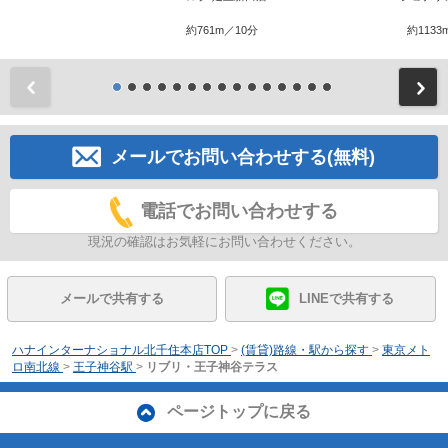
約761m／10分
約1133
前
メールでお問い合わせする(無料)
電話でお問い合わせする
現況の確認はお気軽にお問い合わせください。
メールで共有する
LINEで共有する
ハナインターナショナル北千住本店TOP
>
(賃貸)路線・駅から探す
>
東京メト
ロ南北線
>
王子神谷駅
>
リブリ・王子神谷テラス
ページトップに戻る