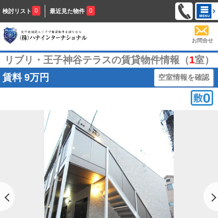
0
0
検討リスト
最近見た物件
お問合せ
リブリ・王子神谷テラスの賃貸物件情報（
1
室）
賃料
9万円
空室情報を確認