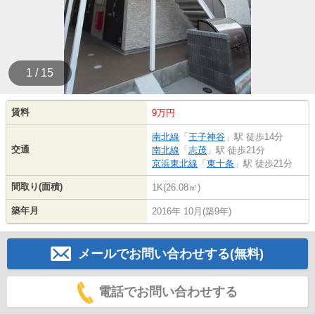
1 / 15
賃料
9万円
南北線
「
王子神谷
」駅 徒歩14分
交通
南北線
「
志茂
」駅 徒歩21分
京浜東北線
「
東十条
」駅 徒歩21分
間取り(面積)
1K(26.08㎡)
築年月
2016年 10月(築9年)
メールでお問い合わせする(無料)
電話でお問い合わせする