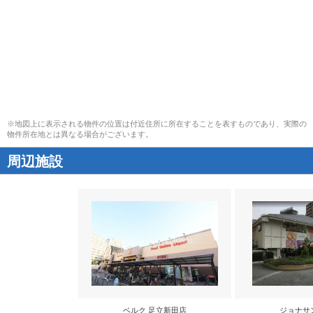
※地図上に表示される物件の位置は付近住所に所在することを表すものであり、実際の
物件所在地とは異なる場合がございます。
周辺施設
ベルク 足立新田店
ジョナサ