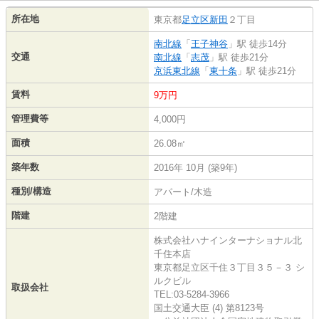
所在地
東京都
足立区
新田
２丁目
南北線
「
王子神谷
」駅 徒歩14分
交通
南北線
「
志茂
」駅 徒歩21分
京浜東北線
「
東十条
」駅 徒歩21分
賃料
9万円
管理費等
4,000円
面積
26.08㎡
築年数
2016年 10月 (築9年)
種別/構造
アパート/木造
階建
2階建
株式会社ハナインターナショナル北
千住本店
東京都足立区千住３丁目３５－３ シ
ルクビル
取扱会社
TEL:03-5284-3966
国土交通大臣 (4) 第8123号