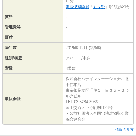
11分
東武伊勢崎線
「
五反野
」駅 徒歩21分
賃料
-
管理費等
-
面積
-
築年数
2019年 12月 (築6年)
種別/構造
アパート/木造
階建
3階建
株式会社ハナインターナショナル北
千住本店
東京都足立区千住３丁目３５－３ シ
ルクビル
取扱会社
TEL:03-5284-3966
国土交通大臣 (4) 第8123号
・公益社団法人全国宅地建物取引業
協会連合会
情報の見方