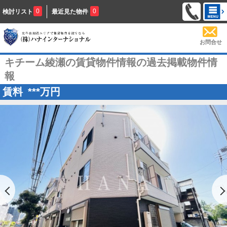
0
0
検討リスト
最近見た物件
お問合せ
キチーム綾瀬の賃貸物件情報の過去掲載物件情
報
賃料
***
万円