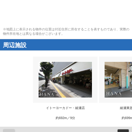
※地図上に表示される物件の位置は付近住所に所在することを表すものであり、実際の
物件所在地とは異なる場合がございます。
周辺施設
イトーヨーカドー・綾瀬店
綾瀬東
約692m／9分
約699