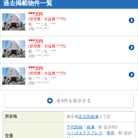
過去掲載物件一覧
***
万円
(管理費・共益費 ***円)
敷：***｜礼：***
1階 / *** / ***
***
万円
(管理費・共益費 ***円)
敷：***｜礼：***
1階 / *** / ***
***
万円
(管理費・共益費 ***円)
敷：***｜礼：***
2階 / *** / ***
全4件を表示する
所在地
東京都
足立区
綾瀬
４丁目
千代田線
「
綾瀬
」駅 徒歩8分
つくばエクスプレス
「
青井
」駅 徒歩
交通