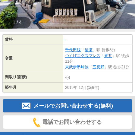
1 / 4
賃料
-
千代田線
「
綾瀬
」駅 徒歩8分
つくばエクスプレス
「
青井
」駅 徒歩
交通
11分
東武伊勢崎線
「
五反野
」駅 徒歩21分
間取り(面積)
-(-)
築年月
2019年 12月(築6年)
メールでお問い合わせする(無料)
電話でお問い合わせする