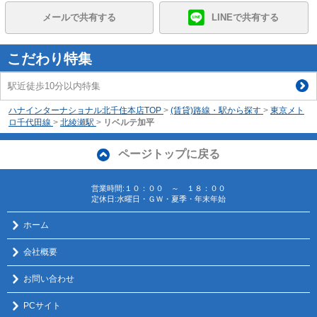
メールで共有する
LINEで共有する
こだわり特集
駅近徒歩10分以内特集
ハナインターナショナル北千住本店TOP
>
(賃貸)路線・駅から探す
>
東京メト
ロ千代田線
>
北綾瀬駅
>
リベルテ加平
ページトップに戻る
営業時間:１０：００ ～ １８：００
定休日:水曜日・ＧＷ・夏季・年末年始
ホーム
会社概要
お問い合わせ
PCサイト