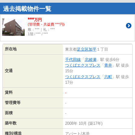
過去掲載物件一覧
***
万円
(管理費・共益費 ***円)
敷：***｜礼：***
1階 / *** / ***
所在地
東京都
足立区
加平
１丁目
千代田線
「
北綾瀬
」駅 徒歩6分
つくばエクスプレス
「
青井
」駅 徒歩
交通
15分
つくばエクスプレス
「
六町
」駅 徒歩
17分
賃料
-
管理費等
-
面積
-
築年数
2008年 10月 (築17年)
種別/構造
アパート/木造