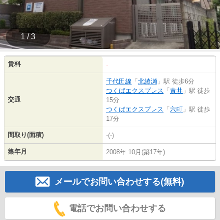
1 / 3
賃料
-
千代田線
「
北綾瀬
」駅 徒歩6分
つくばエクスプレス
「
青井
」駅 徒歩
交通
15分
つくばエクスプレス
「
六町
」駅 徒歩
17分
間取り(面積)
-(-)
築年月
2008年 10月(築17年)
メールでお問い合わせする(無料)
電話でお問い合わせする