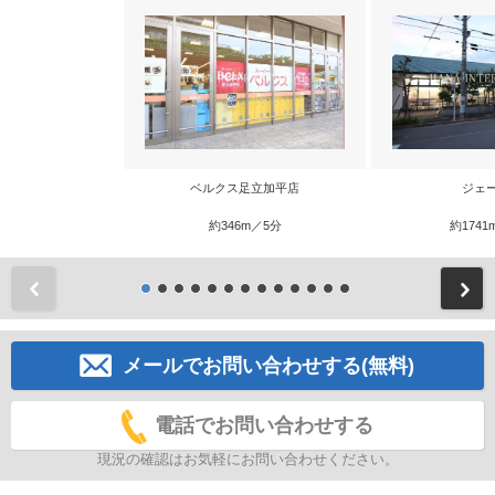
ベルクス足立加平店
ジェ
約346m／5分
約1741
前
メールでお問い合わせする(無料)
電話でお問い合わせする
現況の確認はお気軽にお問い合わせください。