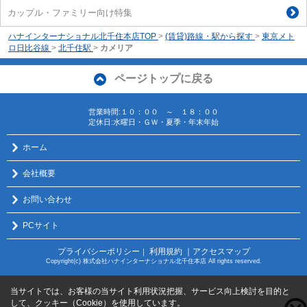
カップル・ファミリー向け特集
ハナインターナショナル北千住本店TOP
>
(賃貸)路線・駅から探す
>
東京メト
ロ日比谷線
>
北千住駅
>
カメリア
ページトップに戻る
営業時間:１０：００ ～ １８：００
定休日:水曜日・ＧＷ・夏季・年末年始
ホーム
会社概要
お問い合わせ
PCサイト
プライバシーポリシー
利用規約
｜アクセスマップ
｜
Copyright(c) 株式会社ハナインターナショナル北千住本店 All rights reserved.
当サイトでは、お客様の当サイト利用状況把握、サービス向上検討を目的と
して、クッキー（Cookie）を使用しています。