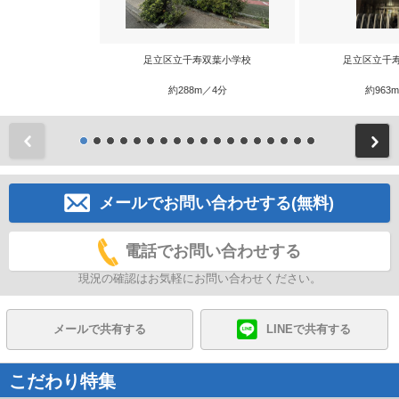
足立区立千寿双葉小学校
足立区立千
約288m／4分
約963
前
メールでお問い合わせする(無料)
電話でお問い合わせする
現況の確認はお気軽にお問い合わせください。
メールで共有する
LINEで共有する
こだわり特集