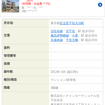
万円
(管理費・共益費 ***円)
敷：***｜礼：***
3階 / *** / ***
所在地
東京都
足立区
千住大川町
日比谷線
「
北千住
」駅 徒歩15分
交通
東武伊勢崎線
「
小菅
」駅 徒歩26分
京成本線
「
千住大橋
」駅 徒歩23分
賃料
-
管理費等
-
面積
-
築年数
2013年 8月 (築13年)
種別/構造
マンション/鉄骨造
階建
3階建
株式会社ハナインターナショナル北
千住本店
東京都足立区千住３丁目３５－３ シ