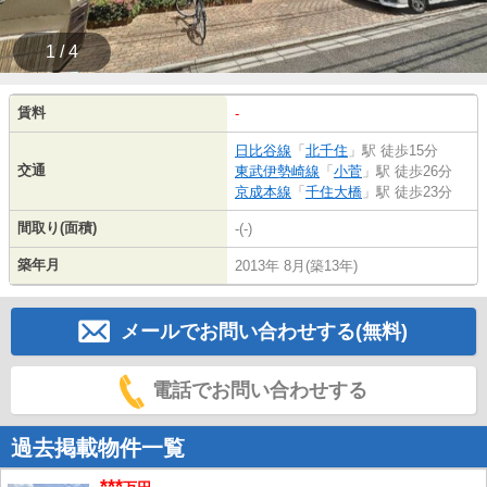
1 / 4
賃料
-
日比谷線
「
北千住
」駅 徒歩15分
交通
東武伊勢崎線
「
小菅
」駅 徒歩26分
京成本線
「
千住大橋
」駅 徒歩23分
間取り(面積)
-(-)
築年月
2013年 8月(築13年)
メールでお問い合わせする(無料)
電話でお問い合わせする
過去掲載物件一覧
***