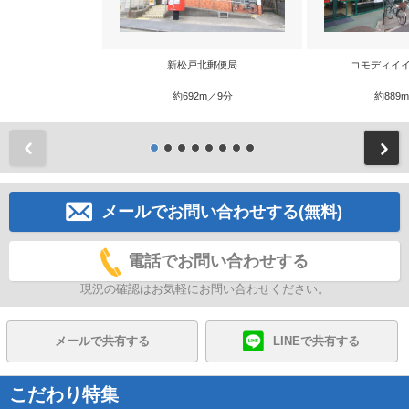
新松戸北郵便局
コモディイイ
約692m／9分
約889
前
メールでお問い合わせする(無料)
電話でお問い合わせする
現況の確認はお気軽にお問い合わせください。
メールで共有する
LINEで共有する
こだわり特集