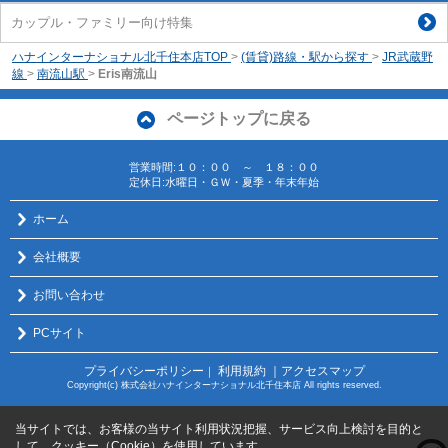
カップル・ファミリー向け特集
ハナインターナショナル北千住本店TOP
>
(賃貸)路線・駅から探す
>
JR武蔵野
線
>
南流山駅
>
Eris南流山
ページトップに戻る
営業時間:１０：００ ～ １８：００
定休日:水曜日・ＧＷ・夏季・年末年始
ホーム
会社概要
お問い合わせ
PCサイト
プライバシーポリシー
利用規約
｜アクセスマップ
｜
Copyright(c) 株式会社ハナインターナショナル北千住本店 All rights reserved.
当サイトでは、お客様の当サイト利用状況把握、サービス向上検討を目的と
して、クッキー（Cookie）を使用しています。