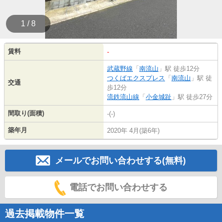
1 / 8
賃料
-
武蔵野線
「
南流山
」駅 徒歩12分
つくばエクスプレス
「
南流山
」駅 徒
交通
歩12分
流鉄流山線
「
小金城趾
」駅 徒歩27分
間取り(面積)
-(-)
築年月
2020年 4月(築6年)
メールでお問い合わせする(無料)
電話でお問い合わせする
過去掲載物件一覧