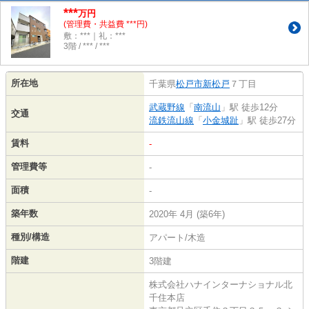
***
万円
(管理費・共益費 ***円)
敷：***｜礼：***
3階 / *** / ***
所在地
千葉県
松戸市
新松戸
７丁目
武蔵野線
「
南流山
」駅 徒歩12分
交通
流鉄流山線
「
小金城趾
」駅 徒歩27分
賃料
-
管理費等
-
面積
-
築年数
2020年 4月 (築6年)
種別/構造
アパート/木造
階建
3階建
株式会社ハナインターナショナル北
千住本店