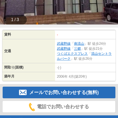
1 / 3
賃料
-
武蔵野線
「
南流山
」駅 徒歩24分
武蔵野線
「
三郷
」駅 徒歩21分
交通
つくばエクスプレス
「
流山セントラ
ルパーク
」駅 徒歩26分
間取り(面積)
-(-)
築年月
2006年 4月(築20年)
メールでお問い合わせする(無料)
電話でお問い合わせする