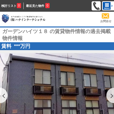
0
0
検討リスト
最近見た物件
お問合せ
ガーデンハイツ１８ の賃貸物件情報の過去掲載
物件情報
賃料
***
万円