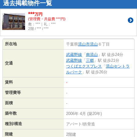
過去掲載物件一覧
***
万円
(管理費・共益費 ***円)
敷：***｜礼：***
2階 / *** / ***
所在地
千葉県
流山市
流山
６丁目
武蔵野線
「
南流山
」駅 徒歩24分
武蔵野線
「
三郷
」駅 徒歩21分
交通
つくばエクスプレス
「
流山セントラ
ルパーク
」駅 徒歩26分
賃料
-
管理費等
-
面積
-
築年数
2006年 4月 (築20年)
種別/構造
アパート/鉄骨造
階建
2階建