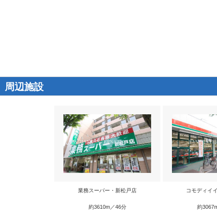
周辺施設
業務スーパー・新松戸店
コモディイイ
約3610m／46分
約3067