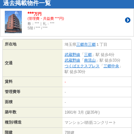
過去掲載物件一覧
***
万円
(管理費・共益費 ***円)
敷：***｜礼：***
5階 / *** / ***
所在地
埼玉県
三郷市
三郷
１丁目
武蔵野線
「
三郷
」駅 徒歩4分
武蔵野線
「
南流山
」駅 徒歩33分
交通
つくばエクスプレス
「
三郷中央
」
駅 徒歩30分
賃料
-
管理費等
-
面積
-
築年数
1991年 3月 (築35年)
種別/構造
マンション/鉄筋コンクリート
階建
7階建