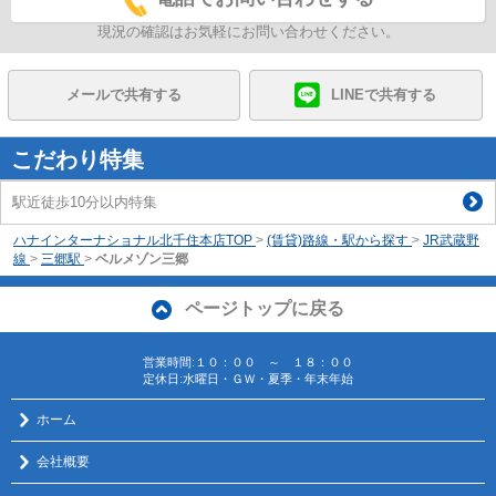
現況の確認はお気軽にお問い合わせください。
メールで共有する
LINEで共有する
こだわり特集
駅近徒歩10分以内特集
ハナインターナショナル北千住本店TOP
>
(賃貸)路線・駅から探す
>
JR武蔵野
線
>
三郷駅
>
ベルメゾン三郷
ページトップに戻る
営業時間:１０：００ ～ １８：００
定休日:水曜日・ＧＷ・夏季・年末年始
ホーム
会社概要