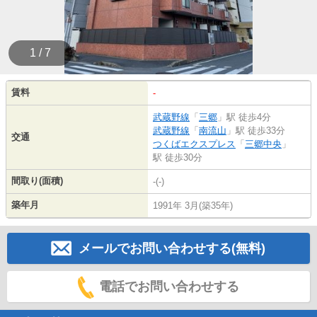
1 / 7
賃料
-
武蔵野線
「
三郷
」駅 徒歩4分
武蔵野線
「
南流山
」駅 徒歩33分
交通
つくばエクスプレス
「
三郷中央
」
駅 徒歩30分
間取り(面積)
-(-)
築年月
1991年 3月(築35年)
メールでお問い合わせする(無料)
電話でお問い合わせする