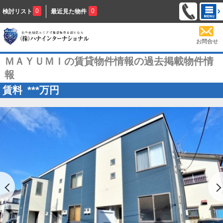
0
0
検討リスト
最近見た物件
お問合せ
ＭＡＹＵＭＩの賃貸物件情報の過去掲載物件情
報
賃料
***
万円