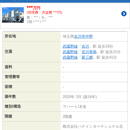
***
万円
(管理費・共益費 ***円)
敷：***｜礼：***
1階 / *** / ***
所在地
埼玉県
吉川市
中野
武蔵野線
「
吉川
」駅 徒歩19分
交通
武蔵野線
「
吉川美南
」駅 徒歩21分
武蔵野線
「
新三郷
」駅 徒歩41分
賃料
-
管理費等
-
面積
-
築年数
2010年 3月 (築16年)
種別/構造
アパート/木造
階建
2階建
株式会社ハナインターナショナル北