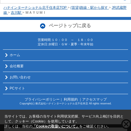
ハナインターナショナル北千住本店TOP
>
(賃貸)路線・駅から探す
>
JR武蔵野
線
>
吉川駅
>
ＭＡＹＵＭＩ
ページトップに戻る
営業時間:１０：００ ～ １８：００
定休日:水曜日・ＧＷ・夏季・年末年始
ホーム
会社概要
お問い合わせ
PCサイト
プライバシーポリシー
利用規約
｜アクセスマップ
｜
Copyright(c) 株式会社ハナインターナショナル北千住本店 All rights reserved.
当サイトでは、お客様の当サイト利用状況把握、サービス向上検討を目的と
して、クッキー（Cookie）を使用しています。
詳しくは、当社の
「Cookieの取扱いについて」
をご確認ください。