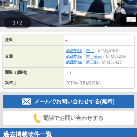
1 / 2
賃料
-
武蔵野線
「
吉川
」駅 徒歩19分
交通
武蔵野線
「
吉川美南
」駅 徒歩21分
武蔵野線
「
新三郷
」駅 徒歩41分
間取り(面積)
-(-)
築年月
2010年 3月(築16年)
メールでお問い合わせする(無料)
電話でお問い合わせする
過去掲載物件一覧