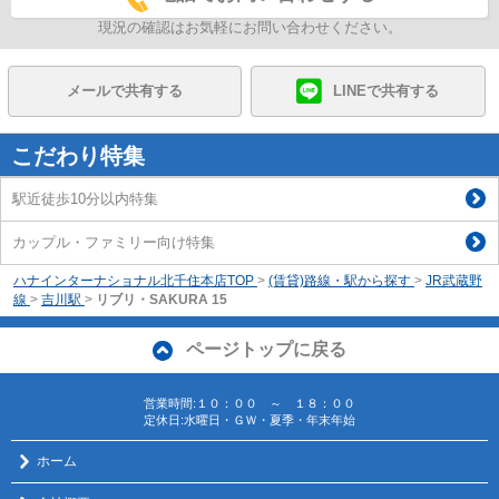
現況の確認はお気軽にお問い合わせください。
メールで共有する
LINEで共有する
こだわり特集
駅近徒歩10分以内特集
カップル・ファミリー向け特集
ハナインターナショナル北千住本店TOP
>
(賃貸)路線・駅から探す
>
JR武蔵野
線
>
吉川駅
>
リブリ・SAKURA 15
ページトップに戻る
営業時間:１０：００ ～ １８：００
定休日:水曜日・ＧＷ・夏季・年末年始
ホーム