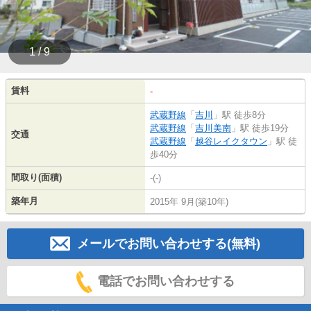
1 / 9
賃料
-
武蔵野線
「
吉川
」駅 徒歩8分
武蔵野線
「
吉川美南
」駅 徒歩19分
交通
武蔵野線
「
越谷レイクタウン
」駅 徒
歩40分
間取り(面積)
-(-)
築年月
2015年 9月(築10年)
メールでお問い合わせする(無料)
電話でお問い合わせする