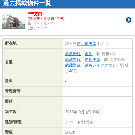
過去掲載物件一覧
***
万円
(管理費・共益費 ***円)
敷：***｜礼：***
1階 / *** / ***
所在地
埼玉県
吉川市
美南
１丁目
武蔵野線
「
吉川
」駅 徒歩8分
武蔵野線
「
吉川美南
」駅 徒歩19分
交通
武蔵野線
「
越谷レイクタウン
」駅 徒
歩40分
賃料
-
管理費等
-
面積
-
築年数
2015年 9月 (築10年)
種別/構造
アパート/鉄骨造
階建
3階建