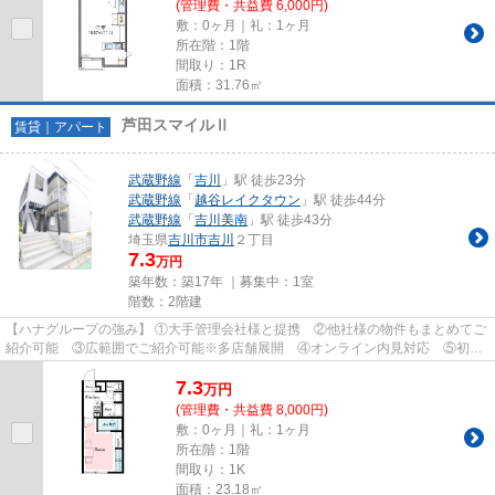
(管理費・共益費 6,000円)
敷：0ヶ月｜礼：1ヶ月
所在階：1階
間取り：1R
面積：31.76㎡
芦田スマイルⅡ
賃貸｜アパート
武蔵野線
「
吉川
」駅 徒歩23分
武蔵野線
「
越谷レイクタウン
」駅 徒歩44分
武蔵野線
「
吉川美南
」駅 徒歩43分
埼玉県
吉川市
吉川
２丁目
7.3
万円
築年数：築17年 ｜募集中：
1室
階数：2階建
【ハナグループの強み】 ①大手管理会社様と提携 ②他社様の物件もまとめてご
紹介可能 ③広範囲でご紹介可能※多店舗展開 ④オンライン内見対応 ⑤初期
費用クレジット決済対応 【お部屋...
7.3
万
円
(管理費・共益費 8,000円)
敷：0ヶ月｜礼：1ヶ月
所在階：1階
間取り：1K
面積：23.18㎡