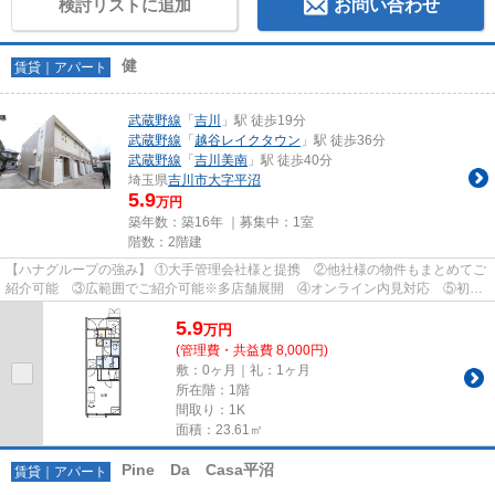
検討リストに追加
お問い合わせ
健
賃貸｜アパート
武蔵野線
「
吉川
」駅 徒歩19分
武蔵野線
「
越谷レイクタウン
」駅 徒歩36分
武蔵野線
「
吉川美南
」駅 徒歩40分
埼玉県
吉川市
大字平沼
5.9
万円
築年数：築16年 ｜募集中：
1室
階数：2階建
【ハナグループの強み】 ①大手管理会社様と提携 ②他社様の物件もまとめてご
紹介可能 ③広範囲でご紹介可能※多店舗展開 ④オンライン内見対応 ⑤初期
費用クレジット決済対応 【お部屋...
5.9
万
円
(管理費・共益費 8,000円)
敷：0ヶ月｜礼：1ヶ月
所在階：1階
間取り：1K
面積：23.61㎡
Pine Da Casa平沼
賃貸｜アパート