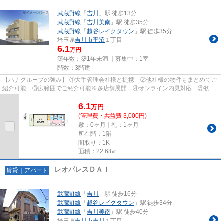
武蔵野線
「
吉川
」駅 徒歩13分
武蔵野線
「
吉川美南
」駅 徒歩35分
武蔵野線
「
越谷レイクタウン
」駅 徒歩35分
埼玉県
吉川市
平沼
１丁目
6.1
万円
築年数：築1年未満 ｜募集中：
1室
階数：3階建
【ハナグループの強み】 ①大手管理会社様と提携 ②他社様の物件もまとめてご
紹介可能 ③広範囲でご紹介可能※多店舗展開 ④オンライン内見対応 ⑤初期
費用クレジット決済対応 【お部屋...
6.1
万
円
(管理費・共益費 3,000円)
敷：0ヶ月｜礼：1ヶ月
所在階：1階
間取り：1K
面積：22.68㎡
レオパレスＤＡＩ
賃貸｜アパート
武蔵野線
「
吉川
」駅 徒歩16分
武蔵野線
「
越谷レイクタウン
」駅 徒歩34分
武蔵野線
「
吉川美南
」駅 徒歩40分
埼玉県
吉川市
吉川
１丁目