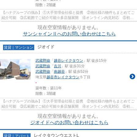
階数：2階建
【ハナグループの強み】 ①大手管理会社様と提携 ②他社様の物件もまとめてご
紹介可能 ③広範囲でご紹介可能※多店舗展開 ④オンライン内見対応 ⑤初期
費用クレジット決済対応 【お部屋...
現在空室情報がありません。
サンシャインⅡへのお問い合わせはこちら
ジオイド
賃貸｜マンション
武蔵野線
「
越谷レイクタウン
」駅 徒歩15分
武蔵野線
「
吉川
」駅 徒歩31分
武蔵野線
「
南越谷
」駅 徒歩52分
埼玉県
越谷市
レイクタウン
５丁目
-
築年数：築11年
階数：3階建
【ハナグループの強み】 ①大手管理会社様と提携 ②他社様の物件もまとめてご
紹介可能 ③広範囲でご紹介可能※多店舗展開 ④オンライン内見対応 ⑤初期
費用クレジット決済対応 【お部屋...
現在空室情報がありません。
ジオイドへのお問い合わせはこちら
レイクタウンウエストL
賃貸｜アパート