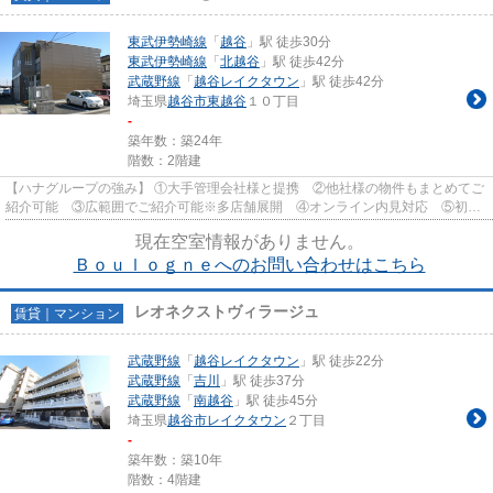
東武伊勢崎線
「
越谷
」駅 徒歩30分
東武伊勢崎線
「
北越谷
」駅 徒歩42分
武蔵野線
「
越谷レイクタウン
」駅 徒歩42分
埼玉県
越谷市
東越谷
１０丁目
-
築年数：築24年
階数：2階建
【ハナグループの強み】 ①大手管理会社様と提携 ②他社様の物件もまとめてご
紹介可能 ③広範囲でご紹介可能※多店舗展開 ④オンライン内見対応 ⑤初期
費用クレジット決済対応 【お部屋...
現在空室情報がありません。
Ｂｏｕｌｏｇｎｅへのお問い合わせはこちら
レオネクストヴィラージュ
賃貸｜マンション
武蔵野線
「
越谷レイクタウン
」駅 徒歩22分
武蔵野線
「
吉川
」駅 徒歩37分
武蔵野線
「
南越谷
」駅 徒歩45分
埼玉県
越谷市
レイクタウン
２丁目
-
築年数：築10年
階数：4階建