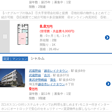
築年数：築25年 ｜募集中：
1室
階数：2階建
【ハナグループの強み】 ①大手管理会社様と提携 ②他社様の物件もまとめてご
紹介可能 ③広範囲でご紹介可能※多店舗展開 ④オンライン内見対応 ⑤初期
費用クレジット決済対応 【お部屋...
8.8
万
円
(管理費・共益費 6,000円)
敷：0ヶ月｜礼：1ヶ月
所在階：2階
間取り：1K
面積：26.49㎡
シャルム
賃貸｜マンション
武蔵野線
「
越谷レイクタウン
」駅 徒歩8分
武蔵野線
「
吉川
」駅 徒歩37分
東武伊勢崎線
「
蒲生
」駅 徒歩42分
埼玉県
越谷市
レイクタウン
６丁目
9
万円
築年数：築11年 ｜募集中：
1室
階数：3階建
2口ガスコンロ付システムキッチンでお料理も楽しめます♪モニター付きインター
ホンにオートロックで安心のセキュリティー♪ 賃貸物件お探しならハナインター