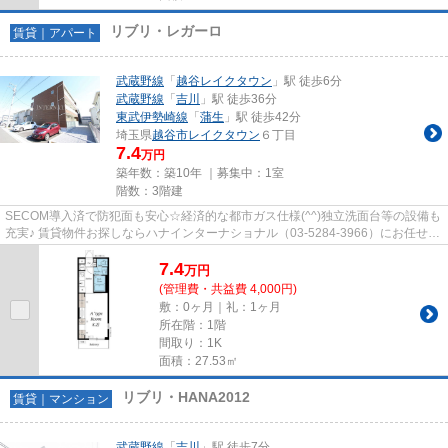
リブリ・レガーロ
賃貸｜アパート
武蔵野線
「
越谷レイクタウン
」駅 徒歩6分
武蔵野線
「
吉川
」駅 徒歩36分
東武伊勢崎線
「
蒲生
」駅 徒歩42分
埼玉県
越谷市
レイクタウン
６丁目
7.4
万円
築年数：築10年 ｜募集中：
1室
階数：3階建
SECOM導入済で防犯面も安心☆経済的な都市ガス仕様(^^)独立洗面台等の設備も
充実♪ 賃貸物件お探しならハナインターナショナル（03-5284-3966）にお任せ下
さい♪JR武蔵野線【越谷レイクタ...
7.4
万
円
(管理費・共益費 4,000円)
敷：0ヶ月｜礼：1ヶ月
所在階：1階
間取り：1K
面積：27.53㎡
リブリ・HANA2012
賃貸｜マンション
武蔵野線
「
吉川
」駅 徒歩7分