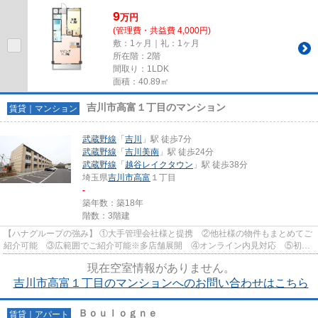
ナショナルにお任せ下さい♪
9
万
円
(管理費・共益費 4,000円)
敷：1ヶ月｜礼：1ヶ月
所在階：2階
間取り：1LDK
面積：40.89㎡
吉川市高富１丁目のマンション
賃貸｜マンション
武蔵野線
「
吉川
」駅 徒歩7分
武蔵野線
「
吉川美南
」駅 徒歩24分
武蔵野線
「
越谷レイクタウン
」駅 徒歩38分
埼玉県
吉川市
高富
１丁目
-
築年数：築18年
階数：3階建
【ハナグループの強み】 ①大手管理会社様と提携 ②他社様の物件もまとめてご
紹介可能 ③広範囲でご紹介可能※多店舗展開 ④オンライン内見対応 ⑤初期
費用クレジット決済対応 【お部屋...
現在空室情報がありません。
吉川市高富１丁目のマンションへのお問い合わせはこちら
Ｂｏｕｌｏｇｎｅ
賃貸｜アパート