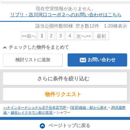
現在空室情報がありません。
リブリ・吉川河口コーポ２へのお問い合わせはこちら
該当公開件数
80
棟 空き数
12
件
1-20
棟表示
1
2
3
4
<<前へ
次へ>>
最初
チェックした物件をまとめて
検討リストに追加
お問い合わせ
さらに条件を絞り込む
物件リクエスト
ハナインターナショナル北千住本店TOP
>
(賃貸)路線・駅から探す
>
JR武蔵野
線
>
越谷レイクタウン駅の賃貸
>
シャワー
ページトップに戻る