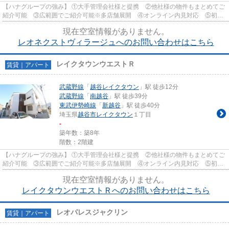
【ハナグループの強み】 ①大手管理会社様と提携 ②他社様の物件もまとめてご
紹介可能 ③広範囲でご紹介可能※多店舗展開 ④オンライン内見対応 ⑤初期
費用クレジット決済対応 【お部屋...
現在空室情報がありません。
レオネクストヴィラージュへのお問い合わせはこちら
レイクタウンウエストＲ
賃貸｜アパート
武蔵野線
「
越谷レイクタウン
」駅 徒歩12分
武蔵野線
「
南越谷
」駅 徒歩39分
東武伊勢崎線
「
新越谷
」駅 徒歩40分
埼玉県
越谷市
レイクタウン
１丁目
-
築年数：築8年
階数：2階建
【ハナグループの強み】 ①大手管理会社様と提携 ②他社様の物件もまとめてご
紹介可能 ③広範囲でご紹介可能※多店舗展開 ④オンライン内見対応 ⑤初期
費用クレジット決済対応 【お部屋...
現在空室情報がありません。
レイクタウンウエストＲへのお問い合わせはこちら
レオパレスジャクリン
賃貸｜アパート