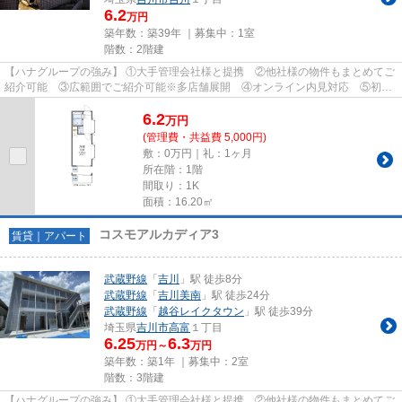
6.2
万円
築年数：築39年 ｜募集中：
1室
階数：2階建
【ハナグループの強み】 ①大手管理会社様と提携 ②他社様の物件もまとめてご
紹介可能 ③広範囲でご紹介可能※多店舗展開 ④オンライン内見対応 ⑤初期
費用クレジット決済対応 【お部屋...
6.2
万
円
(管理費・共益費 5,000円)
敷：0万円｜礼：1ヶ月
所在階：1階
間取り：1K
面積：16.20㎡
コスモアルカディア3
賃貸｜アパート
武蔵野線
「
吉川
」駅 徒歩8分
武蔵野線
「
吉川美南
」駅 徒歩24分
武蔵野線
「
越谷レイクタウン
」駅 徒歩39分
埼玉県
吉川市
高富
１丁目
6.25
6.3
万円～
万円
築年数：築1年 ｜募集中：
2室
階数：3階建
【ハナグループの強み】 ①大手管理会社様と提携 ②他社様の物件もまとめてご