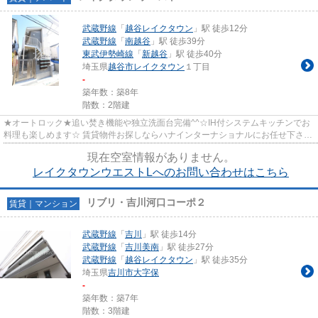
武蔵野線
「
越谷レイクタウン
」駅 徒歩12分
武蔵野線
「
南越谷
」駅 徒歩39分
東武伊勢崎線
「
新越谷
」駅 徒歩40分
埼玉県
越谷市
レイクタウン
１丁目
-
築年数：築8年
階数：2階建
★オートロック★追い焚き機能や独立洗面台完備^^☆IH付システムキッチンでお
料理も楽しめます☆ 賃貸物件お探しならハナインターナショナルにお任せ下さい
♪武蔵野線【越谷レイクタウン駅...
現在空室情報がありません。
レイクタウンウエストLへのお問い合わせはこちら
リブリ・吉川河口コーポ２
賃貸｜マンション
武蔵野線
「
吉川
」駅 徒歩14分
武蔵野線
「
吉川美南
」駅 徒歩27分
武蔵野線
「
越谷レイクタウン
」駅 徒歩35分
埼玉県
吉川市
大字保
-
築年数：築7年
階数：3階建