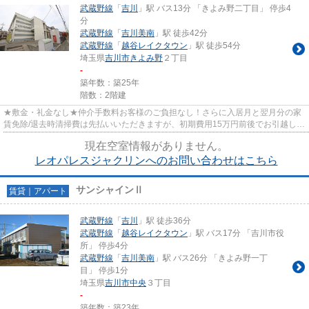
武蔵野線
「
吉川
」駅 バス13分 「きよみ野二丁目」 停歩4
分
武蔵野線
「
吉川美南
」駅 徒歩42分
武蔵野線
「
越谷レイクタウン
」駅 徒歩54分
埼玉県
吉川市
きよみ野
２丁目
-
築年数：築25年
階数：2階建
★敷金・礼金なし★仲介手数料お客様のご負担なし！さらに入居月と翌月分の家
賃免除/退去時清掃費は先払いいただきますが、初期費用15万円前後でお引越し可
能です★
現在空室情報がありません。
レオパレスジャクリンへのお問い合わせはこちら
サンシャインⅡ
賃貸｜アパート
武蔵野線
「
吉川
」駅 徒歩36分
武蔵野線
「
越谷レイクタウン
」駅 バス17分 「吉川市役
所」 停歩4分
武蔵野線
「
吉川美南
」駅 バス26分 「きよみ野一丁
目」 停歩1分
埼玉県
吉川市
中央
３丁目
-
築年数：築23年