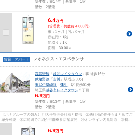
築年数：築17年 ｜募集中：
1室
階数：2階建
6.4
万
円
(管理費・共益費 4,000円)
敷：1ヶ月｜礼：0ヶ月
所在階：1階
間取り：1K
面積：30.00㎡
レオネクストエスペランサ
賃貸｜アパート
武蔵野線
「
越谷レイクタウン
」駅 徒歩16分
武蔵野線
「
吉川
」駅 徒歩30分
東武伊勢崎線
「
蒲生
」駅 徒歩51分
埼玉県
越谷市
レイクタウン
５丁目
6.9
万円
築年数：築13年 ｜募集中：
1室
階数：2階建
【ハナグループの強み】 ①大手管理会社様と提携 ②他社様の物件もまとめてご
紹介可能 ③広範囲でご紹介可能※多店舗展開 ④オンライン内見対応 ⑤初期
費用クレジット決済対応 【お部屋...
6.9
万
円