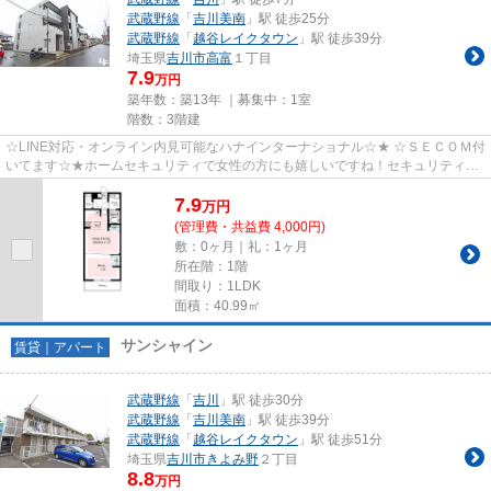
武蔵野線
「
吉川美南
」駅 徒歩25分
武蔵野線
「
越谷レイクタウン
」駅 徒歩39分
埼玉県
吉川市
高富
１丁目
7.9
万円
築年数：築13年 ｜募集中：
1室
階数：3階建
☆LINE対応・オンライン内見可能なハナインターナショナル☆★ ☆ＳＥＣＯＭ付
いてます☆★ホームセキュリティで女性の方にも嬉しいですね！セキュリティが
作動したらＳＥＣＯＭの人が駆けつ...
7.9
万
円
(管理費・共益費 4,000円)
敷：0ヶ月｜礼：1ヶ月
所在階：1階
間取り：1LDK
面積：40.99㎡
サンシャイン
賃貸｜アパート
武蔵野線
「
吉川
」駅 徒歩30分
武蔵野線
「
吉川美南
」駅 徒歩39分
武蔵野線
「
越谷レイクタウン
」駅 徒歩51分
埼玉県
吉川市
きよみ野
２丁目
8.8
万円