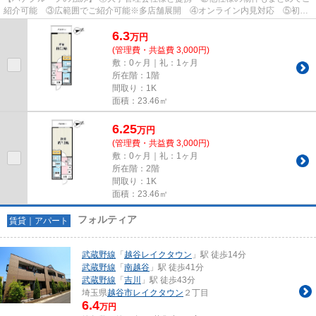
紹介可能 ③広範囲でご紹介可能※多店舗展開 ④オンライン内見対応 ⑤初期
費用クレジット決済対応 【お部屋...
6.3
万
円
(管理費・共益費 3,000円)
敷：0ヶ月｜礼：1ヶ月
所在階：1階
間取り：1K
面積：23.46㎡
6.25
万
円
(管理費・共益費 3,000円)
敷：0ヶ月｜礼：1ヶ月
所在階：2階
間取り：1K
面積：23.46㎡
フォルティア
賃貸｜アパート
武蔵野線
「
越谷レイクタウン
」駅 徒歩14分
武蔵野線
「
南越谷
」駅 徒歩41分
武蔵野線
「
吉川
」駅 徒歩43分
埼玉県
越谷市
レイクタウン
２丁目
6.4
万円