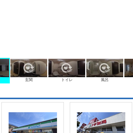
玄関
トイレ
風呂