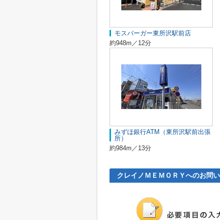
モスバーガー東所沢駅前店
約948m／12分
みずほ銀行ATM（東所沢駅前出張
所）
約984m／13分
クレイノＭＥＭＯＲＹへのお問い