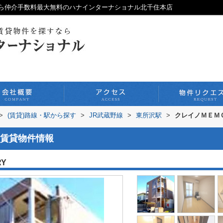
ら仲介手数料最大無料のハナインターナショナル北千住本店
>
(賃貸)路線・駅から探す
>
JR武蔵野線
>
東所沢駅
>
クレイノＭＥＭ
賃貸物件情報
RY