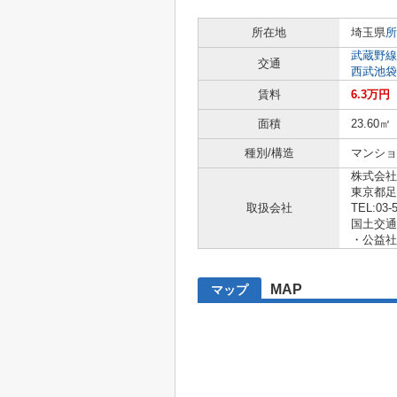
所在地
埼玉県
所
武蔵野線
交通
西武池袋
賃料
6.3万円
面積
23.60㎡
種別/構造
マンショ
株式会社
東京都足
取扱会社
TEL:03-
国土交通大
・公益社
MAP
マップ