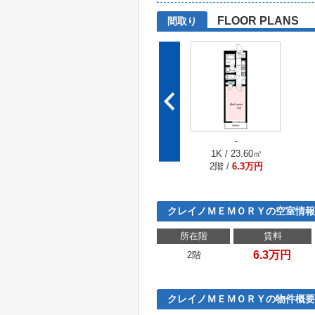
FLOOR PLANS
間取り
-
1K / 23.60㎡
2階 /
6.3万円
クレイノＭＥＭＯＲＹの空室情報
所在階
賃料
6.3万円
2階
クレイノＭＥＭＯＲＹの物件概要