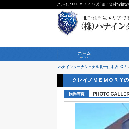
クレイノＭＥＭＯＲＹの詳細／賃貸情報な
ハナインターナショナル北千住本店TOP
クレイノＭＥＭＯＲＹの
PHOTO GALLE
物件写真