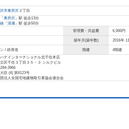
沢市
東所沢
２丁目
「
東所沢
」駅 徒歩13分
線
「
清瀬
」駅 徒歩50分
管理費・共益費
6,000円
築年月(築年数)
2016年 1
ン / 鉄骨造
階建
4階建
ハナインターナショナル北千住本店
立区千住３丁目３５－３ シルクビル
5284-3966
臣 (4) 第8123号
団法人全国宅地建物取引業協会連合会