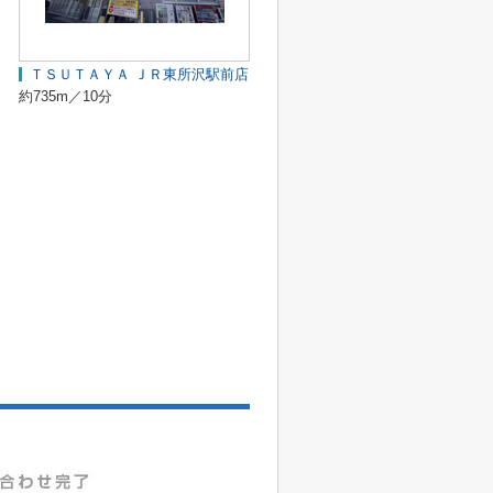
ＴＳＵＴＡＹＡ ＪＲ東所沢駅前店
約735m／10分