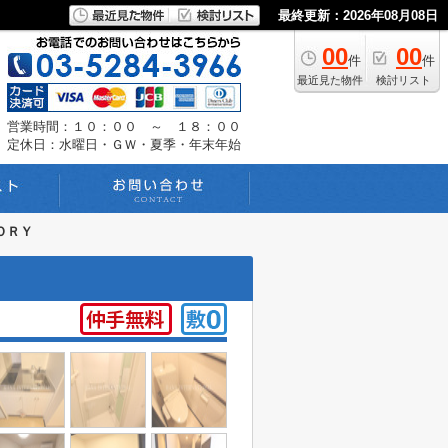
最終更新：2026年08月08日
00
00
件
件
最近見た物件
検討リスト
営業時間：１０：００ ～ １８：００
定休日：水曜日・ＧＷ・夏季・年末年始
ＯＲＹ