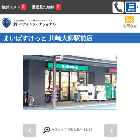
0
0
検討リスト
最近見た物件
お問合せ
まいばすけっと 川崎大師駅前店
前
次
画像タップで拡大表示【
1
/1】