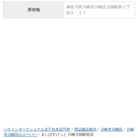
神奈川県川崎市川崎区大師駅前１丁
所在地
目６－１７
ハナインターナショナル北千住本店TOP
>
周辺施設案内
>
川崎市川崎区
>
川崎
市川崎区のスーパー
>
まいばすけっと 川崎大師駅前店