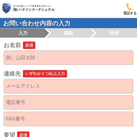
電話する
お問い合わせ内容の入力
入力
確認
送信
お名前
必須
連絡先
いずれか１つ以上入力
要望
必須