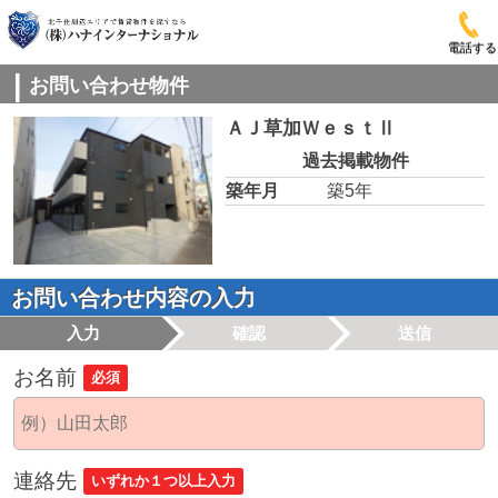
電話する
お問い合わせ物件
ＡＪ草加ＷｅｓｔⅡ
過去掲載物件
築年月
築5年
お問い合わせ内容の入力
入力
確認
送信
お名前
必須
連絡先
いずれか１つ以上入力